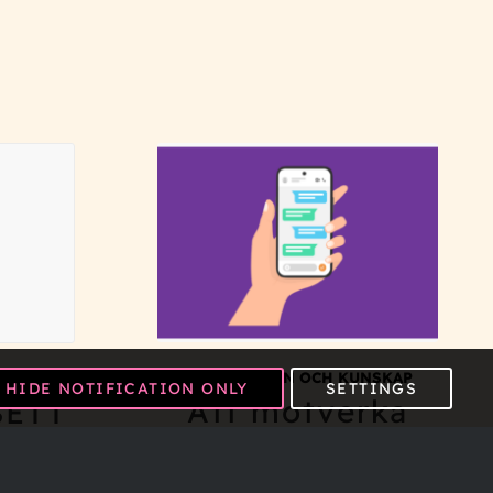
INSPIRATION OCH KUNSKAP
NAR
HIDE NOTIFICATION ONLY
SETTINGS
Att motverka
SETT
fusk