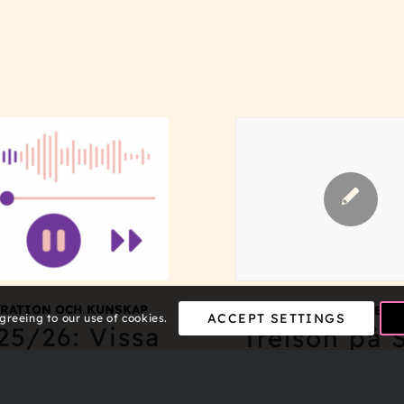
IRATION OCH KUNSKAP
EVENTS OCH WEBI
ACCEPT SETTINGS
agreeing to our use of cookies.
25/26: Vissa
Trelson på 
udfiler får
2025