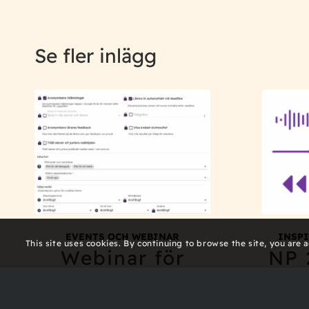
Se fler inlägg
EVENTS OCH WEBINAR
INSP
This site uses cookies. By continuing to browse the site, you are 
Webinar för
NP 
admins: Mallar
lj